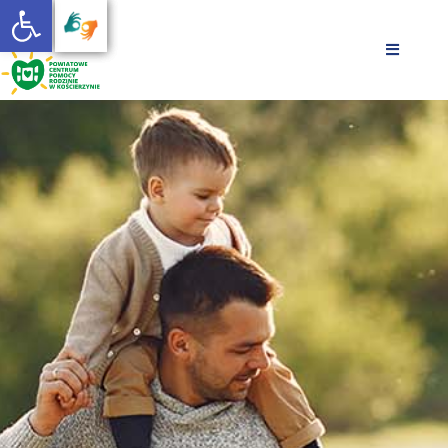
Otwórz pasek narzędzi
AKTUALNOŚCI
POMOC I WSPARCIE
O NAS
PLIKI DO POBRANIA
KONTAKT