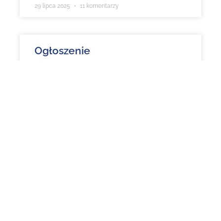
29 lipca 2025
11 komentarzy
Ogłoszenie
ogoszenie o naborze
CZYTAJ WIĘCEJ »
22 lipca 2025
17 komentarzy
« Poprzednia
1
2
3
4
Następna»