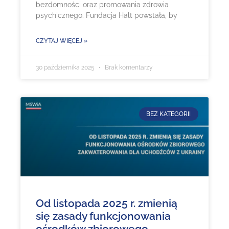
bezdomności oraz promowania zdrowia
psychicznego. Fundacja Halt powstała, by
CZYTAJ WIĘCEJ »
30 października 2025
Brak komentarzy
BEZ KATEGORII
Od listopada 2025 r. zmienią
się zasady funkcjonowania
ośrodków zbiorowego