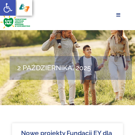
Otwórz pasek narzędzi
AKTUALNOŚCI
POMOC I WSPARCIE
O NAS
2 PAŹDZIERNIKA, 2025
PLIKI DO POBRANIA
KONTAKT
Nowe projekty Fundacji EY dla