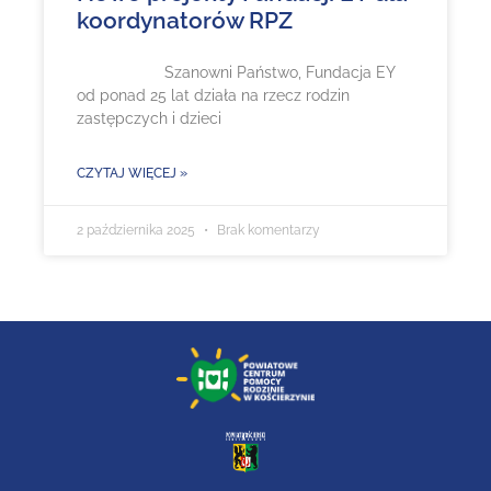
koordynatorów RPZ
Szanowni Państwo, Fundacja EY
od ponad 25 lat działa na rzecz rodzin
zastępczych i dzieci
CZYTAJ WIĘCEJ »
2 października 2025
Brak komentarzy